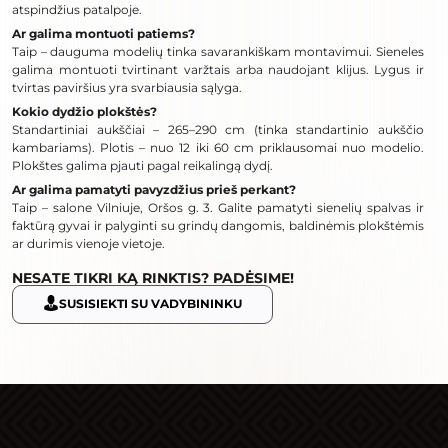
atspindžius patalpoje.
Ar galima montuoti patiems?
Taip – dauguma modelių tinka savarankiškam montavimui. Sieneles
galima montuoti tvirtinant varžtais arba naudojant klijus. Lygus ir
tvirtas paviršius yra svarbiausia sąlyga.
Kokio dydžio plokštės?
Standartiniai aukščiai – 265–290 cm (tinka standartinio aukščio
kambariams). Plotis – nuo 12 iki 60 cm priklausomai nuo modelio.
Plokštes galima pjauti pagal reikalingą dydį.
Ar galima pamatyti pavyzdžius prieš perkant?
Taip – salone Vilniuje, Oršos g. 3. Galite pamatyti sienelių spalvas ir
faktūrą gyvai ir palyginti su grindų dangomis, baldinėmis plokštėmis
ar durimis vienoje vietoje.
NESATE TIKRI KĄ RINKTIS? PADĖSIME!
SUSISIEKTI SU VADYBININKU