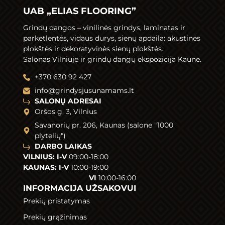
UAB „ELIAS FLOORING”
Grindų dangos –
vinilinės grindys
,
laminatas
ir
parketlentės
,
vidaus durys
,
sienų apdaila
: akustinės
plokštės ir dekoratyvinės sienų plokštės.
Salonas Vilniuje ir grindų dangų ekspozicija Kaune.
+370 630 92 427
info@grindysjusunamams.lt
SALONŲ ADRESAI
Oršos g. 3, Vilnius
Savanorių pr. 206, Kaunas (salone "1000
plytelių")
DARBO LAIKAS
VILNIUS: I-V
09:00-18:00
KAUNAS: I-V
10:00-19:00
VI
10:00-16:00
INFORMACIJA UŽSAKOVUI
Prekių pristatymas
Prekių grąžinimas