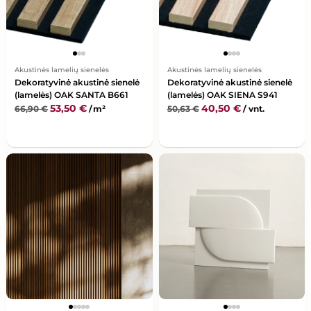
Akustinės lamelių sienelės
Akustinės lamelių sienelės
Dekoratyvinė akustinė sienelė
Dekoratyvinė akustinė sienelė
(lamelės) OAK SANTA B661
(lamelės) OAK SIENA S941
53,50
€
40,50
€
66,90
€
/ m²
50,63
€
/ vnt.