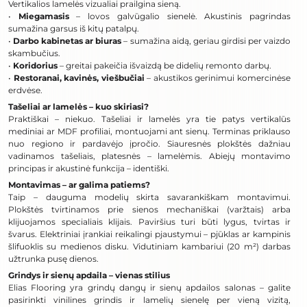
Vertikalios lamelės vizualiai prailgina sieną.
•
Miegamasis
– lovos galvūgalio sienelė. Akustinis pagrindas
sumažina garsus iš kitų patalpų.
•
Darbo kabinetas ar biuras
– sumažina aidą, geriau girdisi per vaizdo
skambučius.
•
Koridorius
– greitai pakeičia išvaizdą be didelių remonto darbų.
•
Restoranai, kavinės, viešbučiai
– akustikos gerinimui komercinėse
erdvėse.
Tašeliai ar lamelės – kuo skiriasi?
Praktiškai – niekuo. Tašeliai ir lamelės yra tie patys vertikalūs
mediniai ar MDF profiliai, montuojami ant sienų. Terminas priklauso
nuo regiono ir pardavėjo įpročio. Siauresnės plokštės dažniau
vadinamos tašeliais, platesnės – lamelėmis. Abiejų montavimo
principas ir akustinė funkcija – identiški.
Montavimas – ar galima patiems?
Taip – dauguma modelių skirta savarankiškam montavimui.
Plokštės tvirtinamos prie sienos mechaniškai (varžtais) arba
klijuojamos specialiais klijais. Paviršius turi būti lygus, tvirtas ir
švarus. Elektriniai įrankiai reikalingi pjaustymui – pjūklas ar kampinis
šlifuoklis su medienos disku. Vidutiniam kambariui (20 m²) darbas
užtrunka pusę dienos.
Grindys ir sienų apdaila – vienas stilius
Elias Flooring yra grindų dangų ir sienų apdailos salonas – galite
pasirinkti vinilines grindis ir lamelių sienelę per vieną vizitą,