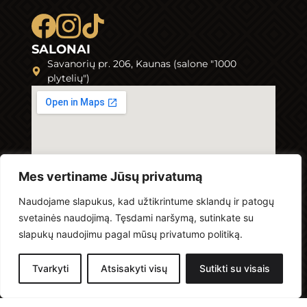
SALONAI
Savanorių pr. 206, Kaunas (salone "1000
O
plytelių")
Mes vertiname Jūsų privatumą
Naudojame slapukus, kad užtikrintume sklandų ir patogų
svetainės naudojimą. Tęsdami naršymą, sutinkate su
slapukų naudojimu pagal mūsų privatumo politiką.
Tvarkyti
Atsisakyti visų
Sutikti su visais
Sukurta Vuolia.com
Elias Flooring © 2026