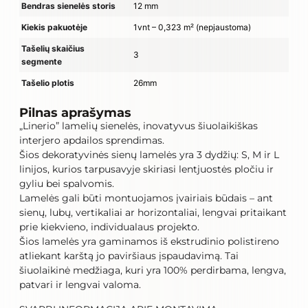
Bendras sienelės storis
12 mm
Kiekis pakuotėje
1vnt – 0,323 m² (nepjaustoma)
Tašelių skaičius
3
segmente
Tašelio plotis
26mm
Pilnas aprašymas
„Linerio” lamelių sienelės, inovatyvus šiuolaikiškas
interjero apdailos sprendimas.
Šios dekoratyvinės sienų lamelės yra 3 dydžių: S, M ir L
linijos, kurios tarpusavyje skiriasi lentjuostės pločiu ir
gyliu bei spalvomis.
Lamelės gali būti montuojamos įvairiais būdais – ant
sienų, lubų, vertikaliai ar horizontaliai, lengvai pritaikant
prie kiekvieno, individualaus projekto.
Šios lamelės yra gaminamos iš ekstrudinio polistireno
atliekant karštą jo paviršiaus įspaudavimą. Tai
šiuolaikinė medžiaga, kuri yra 100% perdirbama, lengva,
patvari ir lengvai valoma.