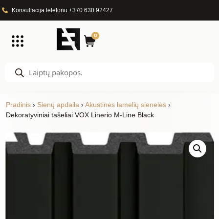
Konsultacija telefonu +370 630 92427
0
Pradinis
›
Sienų apdaila
›
Akustinės lamelių sienelės
›
Dekoratyviniai tašeliai VOX Linerio M-Line Black