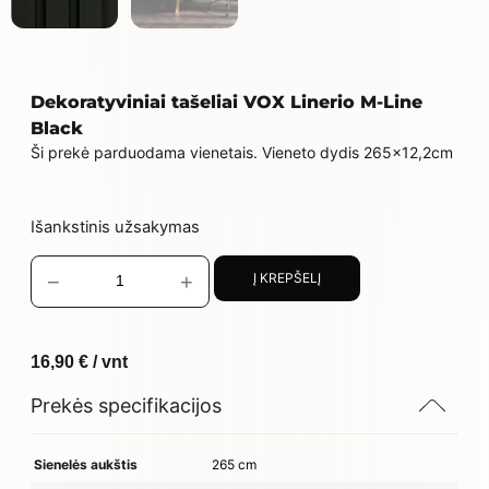
Dekoratyviniai tašeliai VOX Linerio M-Line
Black
Ši prekė parduodama vienetais. Vieneto dydis 265×12,2cm
Išankstinis užsakymas
−
+
Į KREPŠELĮ
16,90
€
/ vnt
Prekės specifikacijos
Sienelės aukštis
265 cm