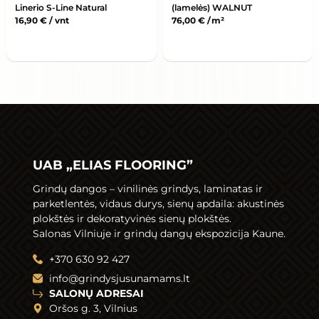
Linerio S-Line Natural
(lamelės) WALNUT
16,90
€
/ vnt
76,00
€
/ m²
UAB „ELIAS FLOORING”
Grindų dangos –
vinilinės grindys
,
laminatas
ir
parketlentės
,
vidaus durys
,
sienų apdaila
: akustinės
plokštės ir dekoratyvinės sienų plokštės.
Salonas Vilniuje ir grindų dangų ekspozicija Kaune.
+370 630 92 427
info@grindysjusunamams.lt
SALONŲ ADRESAI
Oršos g. 3, Vilnius