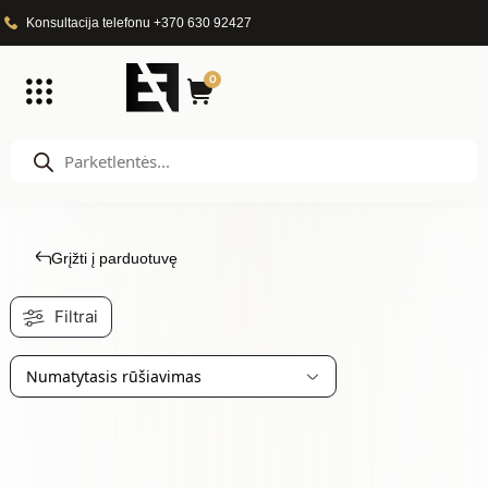
Konsultacija telefonu +370 630 92427
0
Grįžti į parduotuvę
Filtrai