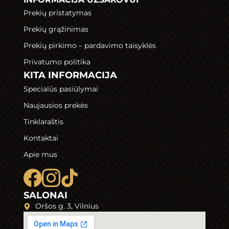
Prekių pristatymas
Prekių grąžinimas
Prekių pirkimo – pardavimo taisyklės
Privatumo politika
KITA INFORMACIJA
Specialūs pasiūlymai
Naujausios prekės
Tinklaraštis
Kontaktai
Apie mus
SALONAI
Oršos g. 3, Vilnius
S
p