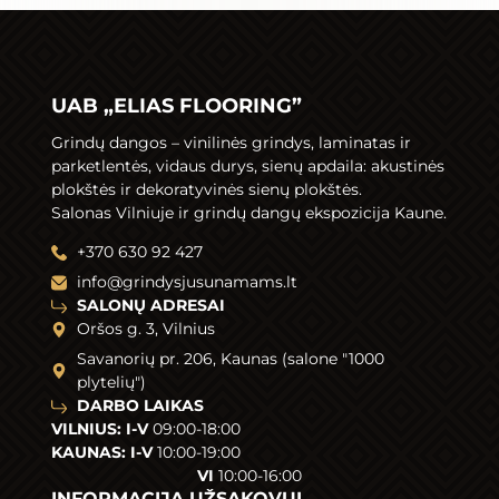
UAB „ELIAS FLOORING”
Grindų dangos –
vinilinės grindys
,
laminatas
ir
parketlentės
,
vidaus durys
,
sienų apdaila
: akustinės
plokštės ir dekoratyvinės sienų plokštės.
Salonas Vilniuje ir grindų dangų ekspozicija Kaune.
+370 630 92 427
info@grindysjusunamams.lt
SALONŲ ADRESAI
Oršos g. 3, Vilnius
Savanorių pr. 206, Kaunas (salone "1000
plytelių")
DARBO LAIKAS
VILNIUS: I-V
09:00-18:00
KAUNAS: I-V
10:00-19:00
VI
10:00-16:00
INFORMACIJA UŽSAKOVUI