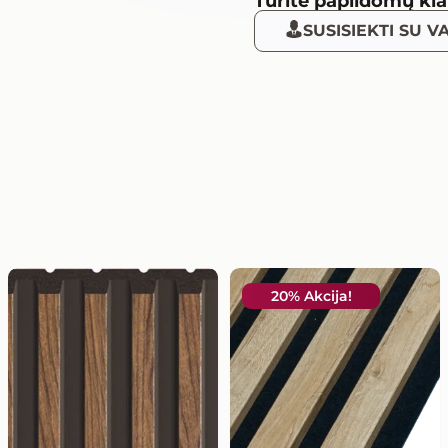
Turite papildomų kl
SUSISIEKTI SU 
20% Akcija!