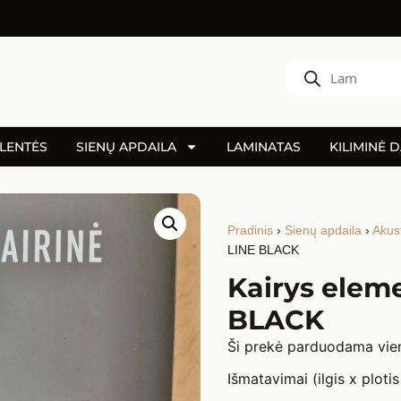
LENTĖS
SIENŲ APDAILA
LAMINATAS
KILIMINĖ 
Pradinis
›
Sienų apdaila
›
Akust
LINE BLACK
Kairys elem
BLACK
Ši prekė parduodama vien
Išmatavimai (ilgis x plot