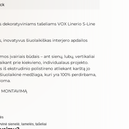
ack
 dekoratyviniams tašeliams VOX Linerio S-Line
, inovatyvus šiuolaikiškas interjero apdailos
s įvairiais būdais – ant sienų, lubų, vertikaliai
taikant prie kiekvieno, individualaus projekto.
iš ekstrudinio polistireno atliekant karštą jo
 šiuolaikinė medžiaga, kuri yra 100% perdirbama,
aloma.
E MONTAVIMĄ
lės
yvinė sienelė
,
lamelės
,
tašeliai