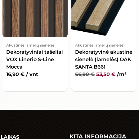
Akustinės lamelių sienelės
Akustinės lamelių sienelės
Dekoratyviniai tašeliai
Dekoratyvinė akustinė
VOX Linerio S-Line
sienelė (lamelės) OAK
Mocca
SANTA B661
16,90
€
/ vnt
66,90
€
53,50
€
/ m²
KITA INFORMACIJA
LAIKAS