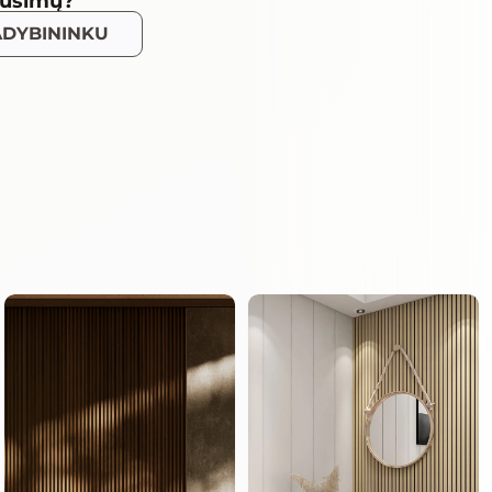
ausimų?
VADYBININKU