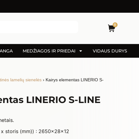
0
DANGA
MEDŽIAGOS IR PRIEDAI
VIDAUS DURYS
inės lamelių sienelės
› Kairys elementas LINERIO S-
entas LINERIO S-LINE
etais.
is x storis (mm)) : 2650x28x12