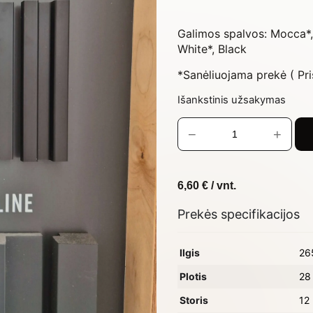
Galimos spalvos: Mocca*, 
White*, Black
*Sanėliuojama prekė ( Pri
Išankstinis užsakymas
−
+
6,60
€
/ vnt.
Prekės specifikacijos
Ilgis
26
Plotis
28
Storis
12