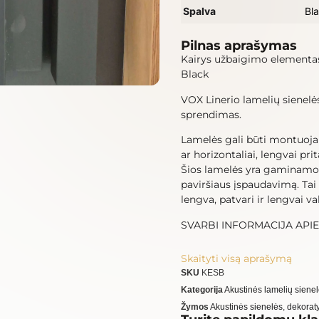
Spalva
Bl
Pilnas aprašymas
Kairys užbaigimo elementas
Black
VOX Linerio lamelių sienelės
sprendimas.
Lamelės gali būti montuojamo
ar horizontaliai, lengvai pri
Šios lamelės yra gaminamos 
paviršiaus įspaudavimą. Tai
lengva, patvari ir lengvai v
SVARBI INFORMACIJA API
Skaityti visą aprašymą
SKU
KESB
Kategorija
Akustinės lamelių siene
Žymos
Akustinės sienelės
,
dekorat