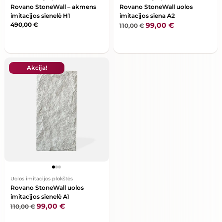
Rovano StoneWall – akmens
Rovano StoneWall uolos
imitacijos sienelė H1
imitacijos siena A2
490,00
€
99,00
€
110,00
€
Akcija!
Uolos imitacijos plokštės
Rovano StoneWall uolos
imitacijos sienelė A1
99,00
€
110,00
€