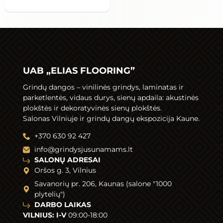
UAB „ELIAS FLOORING”
Grindų dangos –
vinilinės grindys
,
laminatas
ir
parketlentės
,
vidaus durys
,
sienų apdaila
: akustinės
plokštės ir dekoratyvinės sienų plokštės.
Salonas Vilniuje ir grindų dangų ekspozicija Kaune.
+370 630 92 427
info@grindysjusunamams.lt
SALONŲ ADRESAI
Oršos g. 3, Vilnius
Savanorių pr. 206, Kaunas (salone "1000
plytelių")
DARBO LAIKAS
VILNIUS: I-V
09:00-18:00