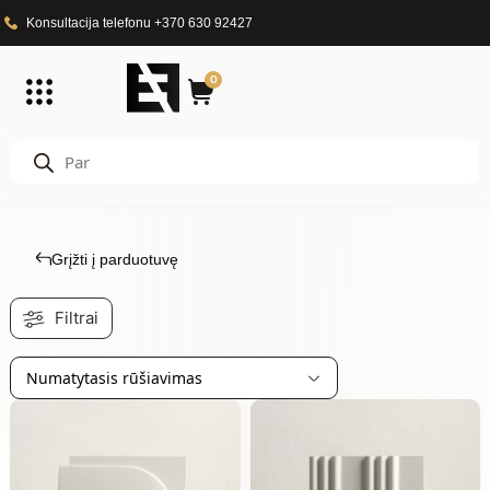
Konsultacija telefonu +370 630 92427
0
Grįžti į parduotuvę
Filtrai